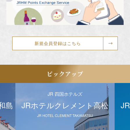
新規会員登録はこちら
ピックアップ
JR 四国ホテルズ
和島
JRホテルクレメント高松
J
JR HOTEL CLEMENT TAKAMATSU